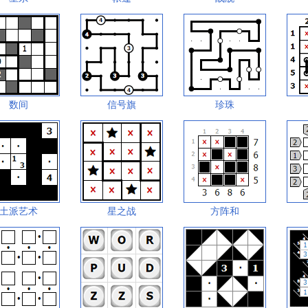
数间
信号旗
珍珠
土派艺术
星之战
方阵和