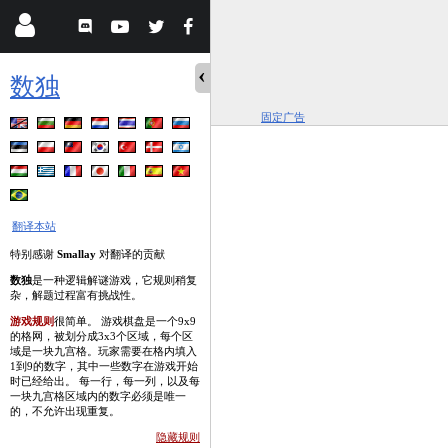
数独
固定广告
翻译本站
特别感谢
Smallay
对翻译的贡献
数独
是一种逻辑解谜游戏，它规则稍复
杂，解题过程富有挑战性。
游戏规则
很简单。 游戏棋盘是一个9x9
的格网，被划分成3x3个区域，每个区
域是一块九宫格。玩家需要在格内填入
1到9的数字，其中一些数字在游戏开始
时已经给出。 每一行，每一列，以及每
一块九宫格区域内的数字必须是唯一
的，不允许出现重复。
隐藏规则