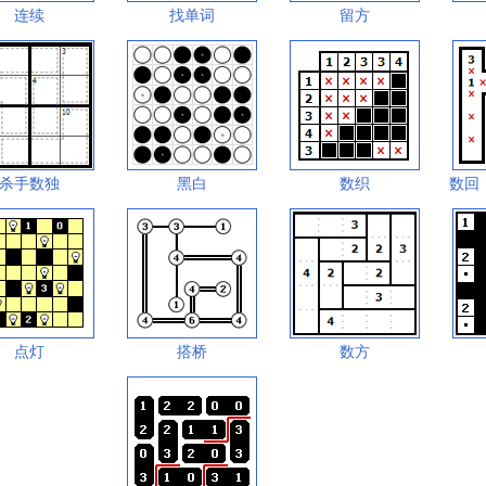
连续
找单词
留方
杀手数独
黑白
数织
数回
点灯
搭桥
数方