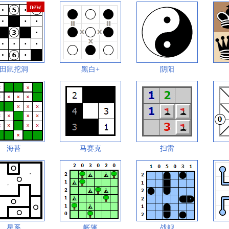
田鼠挖洞
黑白+
阴阳
海苔
马赛克
扫雷
星系
帐篷
战舰