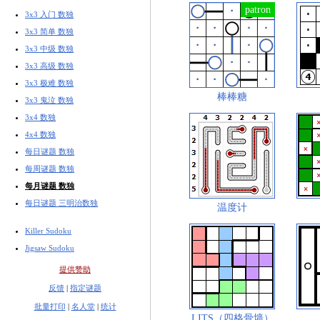
3x3 入门 数独
3x3 简单 数独
3x3 中级 数独
3x3 高级 数独
3x3 极难 数独
棒棒糖
3x3 鬼泣 数独
3x4 数独
4x4 数独
每日谜题 数独
每周谜题 数独
每月谜题 数独
每日谜题 三明治数独
温度计
Killer Sudoku
Jigsaw Sudoku
提供赞助
反馈
|
指定谜题
批量打印
|
名人堂
|
统计
LITS（四格骨墙）