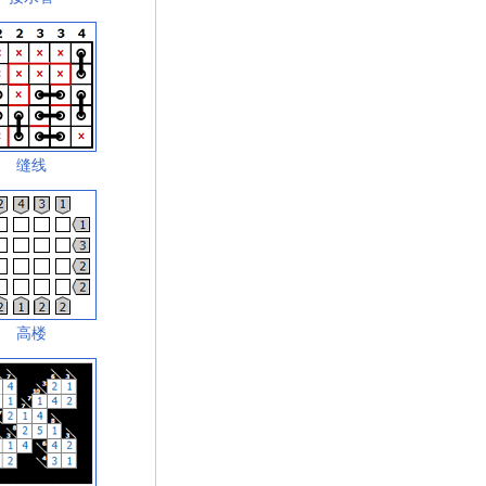
缝线
高楼