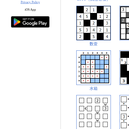
Privacy Policy
iOS App
数壹
水箱