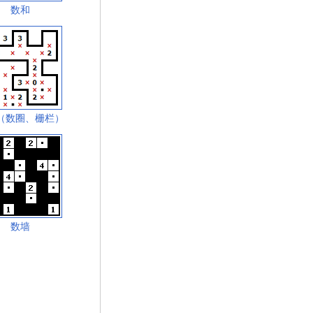
数和
（数圈、栅栏）
数墙