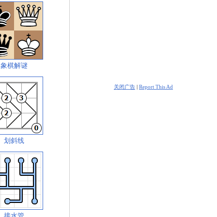
象棋解谜
关闭广告
|
Report This Ad
划斜线
接水管