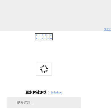
关闭
更多解谜游戏：
hide
show