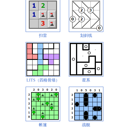
扫雷
划斜线
LITS（四格骨墙）
星系
帐篷
战舰