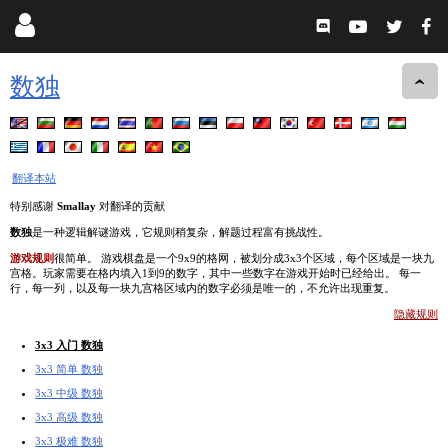
数独
翻译本站
特别感谢
Smallay
对翻译的贡献
数独
是一种逻辑解谜游戏，它规则稍复杂，解题过程富有挑战性。
游戏规则
很简单。 游戏棋盘是一个9x9的格网，被划分成3x3个区域，每个区域是一块九
宫格。玩家需要在格内填入1到9的数字，其中一些数字在游戏开始时已经给出。 每一
行，每一列，以及每一块九宫格区域内的数字必须是唯一的，不允许出现重复。
隐藏规则
3x3 入门 数独
3x3 简单 数独
3x3 中级 数独
3x3 高级 数独
3x3 极难 数独