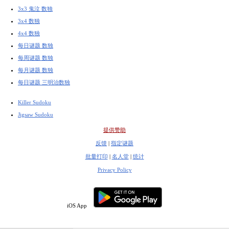
3x3 鬼泣 数独
3x4 数独
4x4 数独
每日谜题 数独
每周谜题 数独
每月谜题 数独
每日谜题 三明治数独
Killer Sudoku
Jigsaw Sudoku
提供赞助
反馈
|
指定谜题
批量打印
|
名人堂
|
统计
Privacy Policy
iOS App