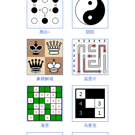
黑白+
阴阳
象棋解谜
温度计
海苔
马赛克