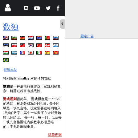
数独
固定广告
翻译本站
特别感谢
Smallay
对翻译的贡献
数独
是一种逻辑解谜游戏，它规则稍复
杂，解题过程富有挑战性。
游戏规则
很简单。 游戏棋盘是一个9x9
的格网，被划分成3x3个区域，每个区
域是一块九宫格。玩家需要在格内填入
1到9的数字，其中一些数字在游戏开始
时已经给出。 每一行，每一列，以及每
一块九宫格区域内的数字必须是唯一
的，不允许出现重复。
隐藏规则