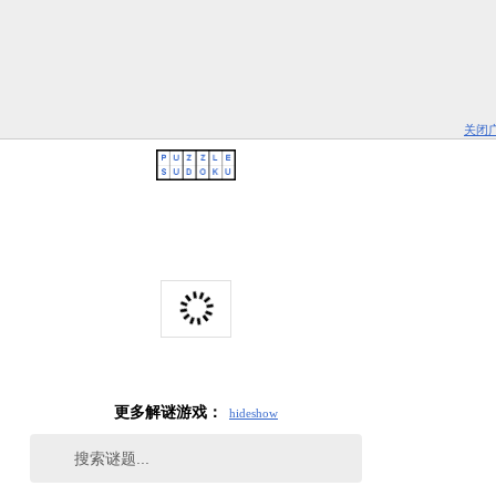
关闭
更多解谜游戏：
hide
show