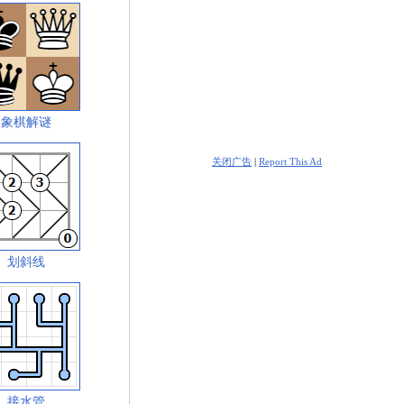
象棋解谜
关闭广告
|
Report This Ad
划斜线
接水管