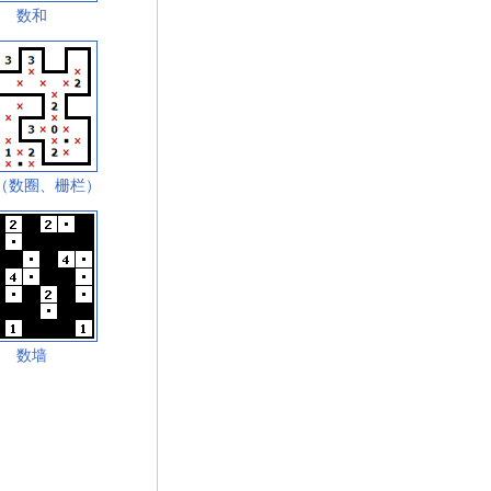
数和
（数圈、栅栏）
数墙