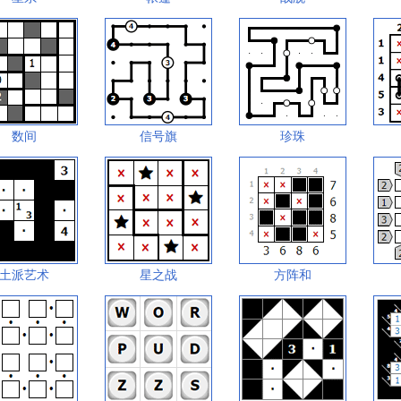
数间
信号旗
珍珠
土派艺术
星之战
方阵和