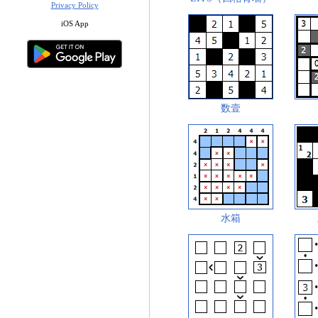
Privacy Policy
iOS App
数壹
水箱