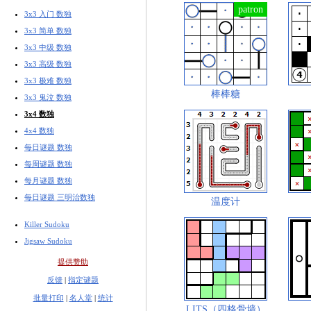
3x3 入门 数独
3x3 简单 数独
3x3 中级 数独
3x3 高级 数独
3x3 极难 数独
棒棒糖
3x3 鬼泣 数独
3x4 数独
4x4 数独
每日谜题 数独
每周谜题 数独
每月谜题 数独
每日谜题 三明治数独
温度计
Killer Sudoku
Jigsaw Sudoku
提供赞助
反馈
|
指定谜题
批量打印
|
名人堂
|
统计
LITS（四格骨墙）