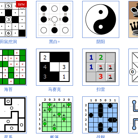
田鼠挖洞
黑白+
阴阳
海苔
马赛克
扫雷
星系
帐篷
战舰