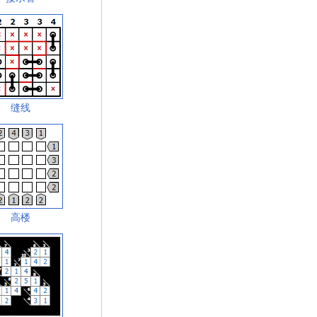
缝线
高楼