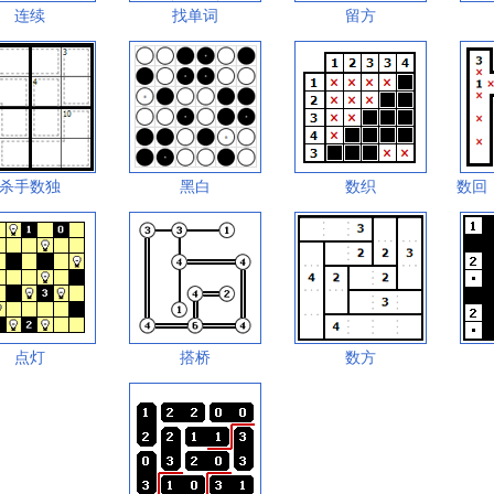
连续
找单词
留方
杀手数独
黑白
数织
数回
点灯
搭桥
数方