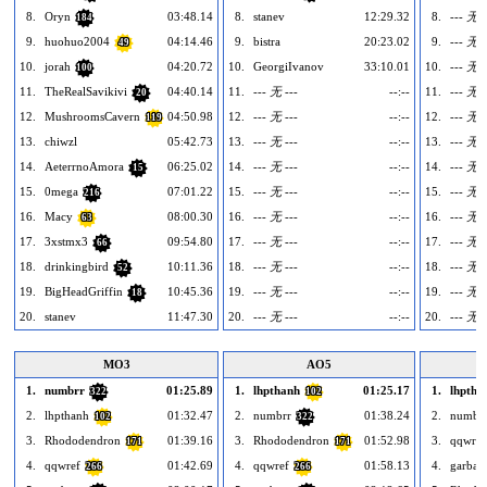
8.
Oryn
03:48.14
8.
stanev
12:29.32
8.
--- 无 -
184
9.
huohuo2004
04:14.46
9.
bistra
20:23.02
9.
--- 无 -
49
10.
jorah
04:20.72
10.
GeorgiIvanov
33:10.01
10.
--- 无 -
100
11.
TheRealSavikivi
04:40.14
11.
--- 无 ---
--:--
11.
--- 无 -
20
12.
MushroomsCavern
04:50.98
12.
--- 无 ---
--:--
12.
--- 无 -
119
13.
chiwzl
05:42.73
13.
--- 无 ---
--:--
13.
--- 无 -
14.
AeterrnoAmora
06:25.02
14.
--- 无 ---
--:--
14.
--- 无 -
15
15.
0mega
07:01.22
15.
--- 无 ---
--:--
15.
--- 无 -
216
16.
Macy
08:00.30
16.
--- 无 ---
--:--
16.
--- 无 -
63
17.
3xstmx3
09:54.80
17.
--- 无 ---
--:--
17.
--- 无 -
66
18.
drinkingbird
10:11.36
18.
--- 无 ---
--:--
18.
--- 无 -
52
19.
BigHeadGriffin
10:45.36
19.
--- 无 ---
--:--
19.
--- 无 -
18
20.
stanev
11:47.30
20.
--- 无 ---
--:--
20.
--- 无 -
MO3
AO5
1.
numbrr
01:25.89
1.
lhpthanh
01:25.17
1.
lhptha
322
102
2.
lhpthanh
01:32.47
2.
numbrr
01:38.24
2.
numbr
102
322
3.
Rhododendron
01:39.16
3.
Rhododendron
01:52.98
3.
qqwref
171
171
4.
qqwref
01:42.69
4.
qqwref
01:58.13
4.
garbag
266
266