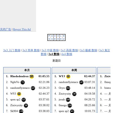
关闭广告
|
Report This Ad
3x3 入门 数独
|
3x3 简单 数独
|
3x3 中级 数独
|
3x3 高级 数独
|
3x3 极难 数独
|
3x3 鬼泣
数独
|
3x4 数独
|
4x4 数独
新题目
本月
本周
1.
Rhododendron
01:05.55
1.
WYJ
02:44.37
1.
Zixivy
171
99
2.
NghiVo
02:21.06
2.
randomflyintaco
03:07.31
2.
0mega
72
147
3.
randomflyintaco
02:26.23
3.
Oryn
03:48.14
3.
bistra
147
184
4.
WYJ
02:44.37
4.
Zixivyxity
04:19.58
4.
--- 无 -
99
30
5.
spen sp2
03:37.61
5.
jorah
04:20.72
5.
--- 无 -
63
100
6.
Zixivyxity
03:38.02
6.
0mega
08:25.66
6.
--- 无 -
30
216
7.
Sk904
03:38.03
7.
spen sp2
10:01.73
7.
--- 无 -
128
63