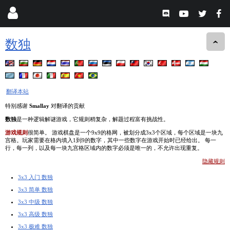
数独
翻译本站
特别感谢
Smallay
对翻译的贡献
数独
是一种逻辑解谜游戏，它规则稍复杂，解题过程富有挑战性。
游戏规则
很简单。 游戏棋盘是一个9x9的格网，被划分成3x3个区域，每个区域是一块九
宫格。玩家需要在格内填入1到9的数字，其中一些数字在游戏开始时已经给出。 每一
行，每一列，以及每一块九宫格区域内的数字必须是唯一的，不允许出现重复。
隐藏规则
3x3 入门 数独
3x3 简单 数独
3x3 中级 数独
3x3 高级 数独
3x3 极难 数独