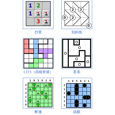
扫雷
划斜线
LITS（四格骨墙）
星系
帐篷
战舰