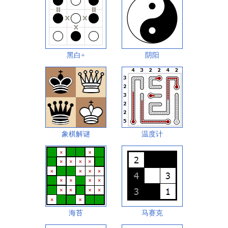
黑白+
阴阳
象棋解谜
温度计
海苔
马赛克