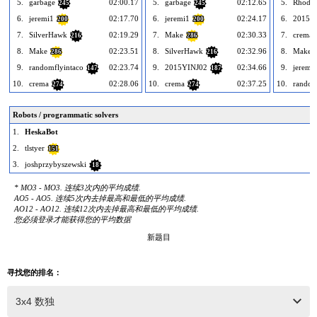
5.
garbage
02:00.17
5.
garbage
02:12.65
5.
Rhodo
245
245
6.
jeremi1
02:17.70
6.
jeremi1
02:24.17
6.
2015Y
200
200
7.
SilverHawk
02:19.29
7.
Make
02:30.33
7.
crema
216
286
8.
Make
02:23.51
8.
SilverHawk
02:32.96
8.
Make
286
216
9.
randomflyintaco
02:23.74
9.
2015YINJ02
02:34.66
9.
jeremi
147
187
10.
crema
02:28.06
10.
crema
02:37.25
10.
random
274
274
Robots / programmatic solvers
1.
HeskaBot
2.
tlstyer
151
3.
joshprzybyszewski
18
* MO3 - MO3. 连续3次内的平均成绩.
AO5 - AO5. 连续5次内去掉最高和最低的平均成绩.
AO12 - AO12. 连续12次内去掉最高和最低的平均成绩.
您必须登录才能获得您的平均数据
新题目
寻找您的排名：